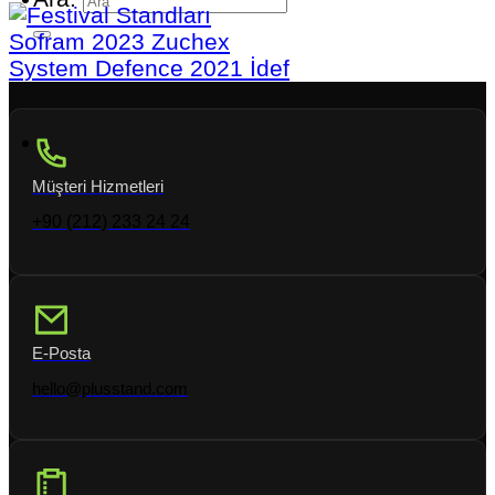
Sofram 2023 Zuchex
System Defence 2021 İdef
Müşteri Hizmetleri
+90 (212) 233 24 24
E-Posta
hello@plusstand.com