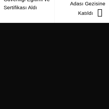
Adası Gezisine
Sertifikası Aldı
Katıldı
Müşteri Hizmetleri
+90 (212) 233 24 24
E-Posta
hello@plusstand.com
Stand Talebi
Stand Talep Formu