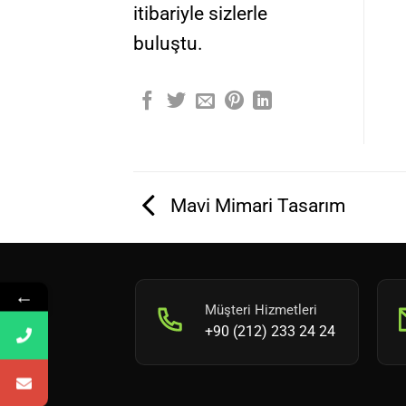
itibariyle sizlerle
buluştu.
Mavi Mimari Tasarım
←
Müşteri Hizmetleri
+90 (212) 233 24 24