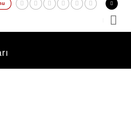
mu
rı