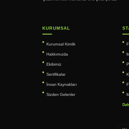
KURUMSAL
ST
Kurumsal Kimlik
F
Hakkımızda
M
Ekibimiz
P
Sertifikalar
K
İnsan Kaynakları
F
Sizden Gelenler
M
Dah