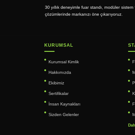
30 yıllık deneyimle fuar standı, modüler sistem 
çözümlerinde markanızı öne çıkarıyoruz.
KURUMSAL
ST
Kurumsal Kimlik
F
Hakkımızda
M
Ekibimiz
P
Sertifikalar
K
İnsan Kaynakları
F
Sizden Gelenler
M
Dah