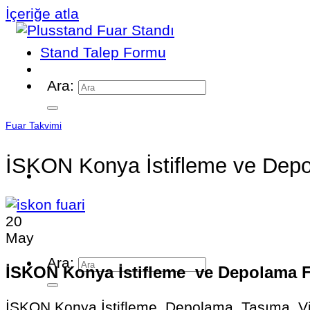
İçeriğe atla
Stand Talep Formu
Ara:
Fuar Takvimi
İSKON Konya İstifleme ve Dep
20
May
Ara:
İSKON Konya İstifleme ve Depolama Fu
İSKON Konya İstifleme, Depolama, Taşıma, Vi