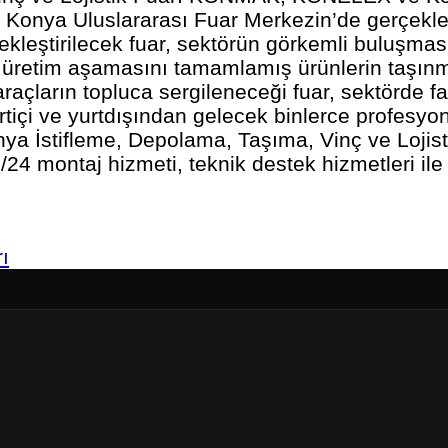
Konya Uluslararası Fuar Merkezin’de gerçekleş
kleştirilecek fuar, sektörün görkemli buluşmas
 üretim aşamasını tamamlamış ürünlerin taşınm
açların topluca sergileneceği fuar, sektörde faa
 yurtiçi ve yurtdışından gelecek binlerce profesy
İstifleme, Depolama, Taşıma, Vinç ve Lojistik
7/24 montaj hizmeti, teknik destek hizmetleri ile
ı