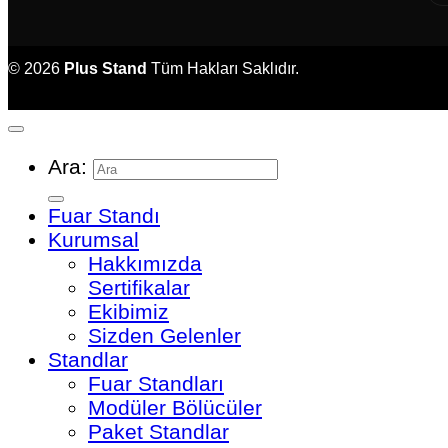
© 2026
Plus Stand
Tüm Hakları Saklıdır.
Ara:
Fuar Standı
Kurumsal
Hakkımızda
Sertifikalar
Ekibimiz
Sizden Gelenler
Standlar
Fuar Standları
Modüler Bölücüler
Paket Standlar