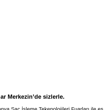
 Merkezin’de sizlerle.
 Sac İşleme Tekenolojileri Fuarları ile eş