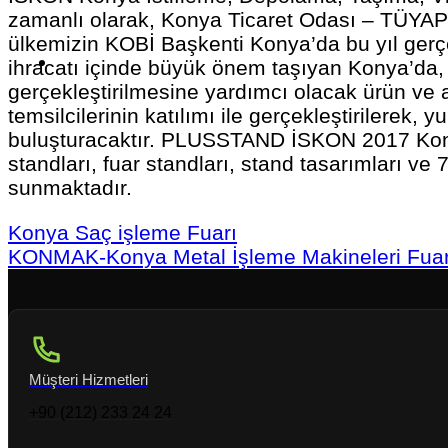
zamanlı olarak, Konya Ticaret Odası – TÜYAP 
ülkemizin KOBİ Başkenti Konya’da bu yıl gerçe
ihracatı içinde büyük önem taşıyan Konya’da,
gerçekleştirilmesine yardımcı olacak ürün ve ar
temsilcilerinin katılımı ile gerçekleştirilerek,
buluşturacaktır. PLUSSTAND İSKON 2017 Konya 
standları, fuar standları, stand tasarımları ve 
sunmaktadır.
Konya Saç işleme Fuarı
KONMAK-Konya Metal İşleme Makineleri Fuar
Müşteri Hizmetleri
+90 (212) 233 24 24