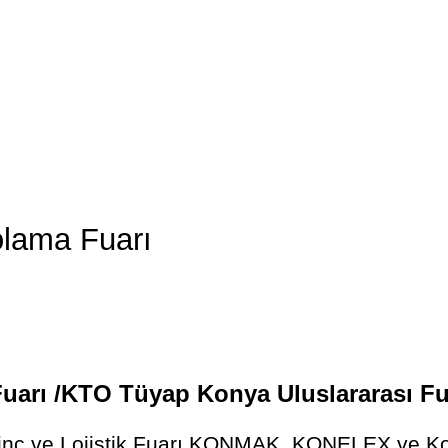
olama Fuarı
arı /KTO Tüyap Konya Uluslararası Fuar
nç ve Lojistik Fuarı KONMAK, KONELEX ve Konya