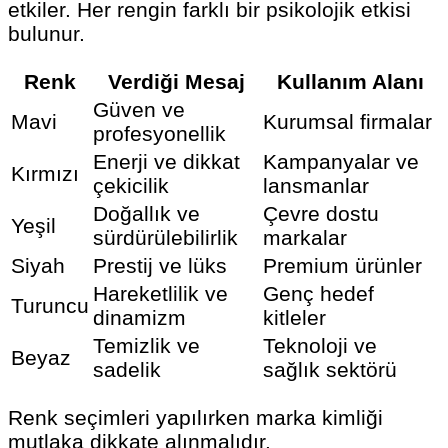
etkiler. Her rengin farklı bir psikolojik etkisi
bulunur.
Renk
Verdiği Mesaj
Kullanım Alanı
Güven ve
Mavi
Kurumsal firmalar
profesyonellik
Enerji ve dikkat
Kampanyalar ve
Kırmızı
çekicilik
lansmanlar
Doğallık ve
Çevre dostu
Yeşil
sürdürülebilirlik
markalar
Siyah
Prestij ve lüks
Premium ürünler
Hareketlilik ve
Genç hedef
Turuncu
dinamizm
kitleler
Temizlik ve
Teknoloji ve
Beyaz
sadelik
sağlık sektörü
Renk seçimleri yapılırken marka kimliği
mutlaka dikkate alınmalıdır.