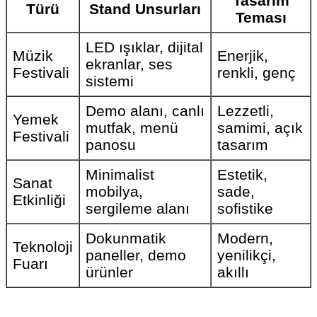
Tasarım
Türü
Stand Unsurları
Teması
LED ışıklar, dijital
Müzik
Enerjik,
ekranlar, ses
Festivali
renkli, genç
sistemi
Demo alanı, canlı
Lezzetli,
Yemek
mutfak, menü
samimi, açık
Festivali
panosu
tasarım
Minimalist
Estetik,
Sanat
mobilya,
sade,
Etkinliği
sergileme alanı
sofistike
Dokunmatik
Modern,
Teknoloji
paneller, demo
yenilikçi,
Fuarı
ürünler
akıllı