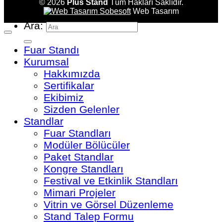
© 2026
Plus Stand
Tüm Hakları Saklıdır.
Sobesoft
Web Tasarım
Ara:
Fuar Standı
Kurumsal
Hakkımızda
Sertifikalar
Ekibimiz
Sizden Gelenler
Standlar
Fuar Standları
Modüler Bölücüler
Paket Standlar
Kongre Standları
Festival ve Etkinlik Standları
Mimari Projeler
Vitrin ve Görsel Düzenleme
Stand Talep Formu