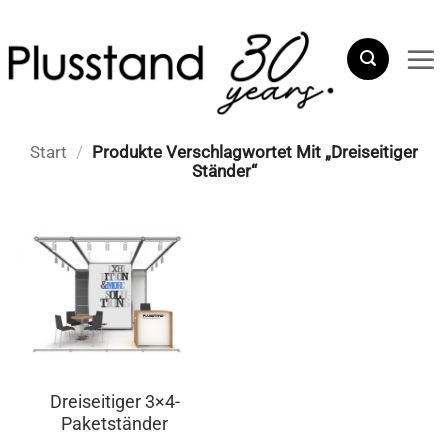
Zum
Inhalt
springen
Start
/
Produkte Verschlagwortet Mit „Dreiseitiger
Ständer“
Dreiseitiger 3×4-
Paketständer