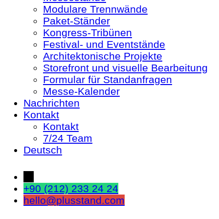
Modulare Trennwände
Paket-Ständer
Kongress-Tribünen
Festival- und Eventstände
Architektonische Projekte
Storefront und visuelle Bearbeitung
Formular für Standanfragen
Messe-Kalender
Nachrichten
Kontakt
Kontakt
7/24 Team
Deutsch
←
+90 (212) 233 24 24
hello@plusstand.com