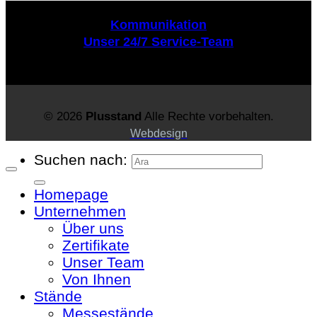
Kommunikation
Unser 24/7 Service-Team
© 2026
Plusstand
Alle Rechte vorbehalten.
Webdesign
Suchen nach:
Homepage
Unternehmen
Über uns
Zertifikate
Unser Team
Von Ihnen
Stände
Messestände