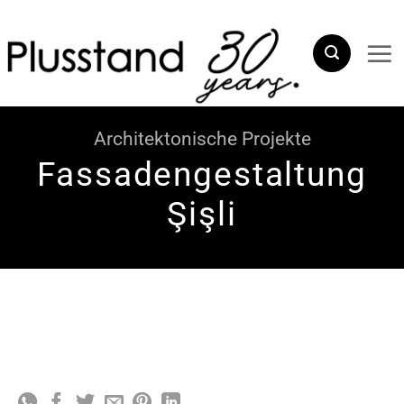
Zum
Inhalt
springen
Architektonische Projekte
Fassadengestaltung
Şişli