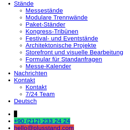
Stände
Messestände
Modulare Trennwände
Paket-Ständer
Kongress-Tribünen
Festival- und Eventstände
Architektonische Projekte
Storefront und visuelle Bearbeitung
Formular für Standanfragen
Messe-Kalender
Nachrichten
Kontakt
Kontakt
7/24 Team
Deutsch
↓
+90 (212) 233 24 24
hello@plusstand.com