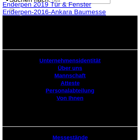
Enderpen 2019 Tür & Fenster
Enderpen-2016-Ankara Baumesse
Körperschaftlich
Unternehmensidentität
Über uns
Mannschaft
Atteste
Personalabteilung
Von Ihnen
Tribüne
Messestände