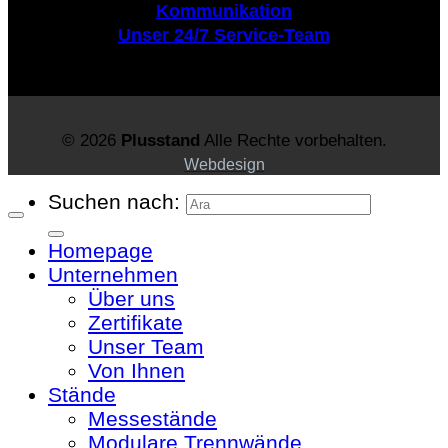
Kommunikation
Unser 24/7 Service-Team
© 2026
Plusstand
Alle Rechte vorbehalten.
Webdesign
Suchen nach:
Homepage
Unternehmen
Über uns
Zertifikate
Unser Team
Von Ihnen
Stände
Messestände
Modulare Trennwände