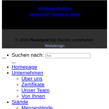
Kommunikation
Unser 24/7 Service-Team
© 2026
Plusstand
Alle Rechte vorbehalten.
Webdesign
Suchen nach:
Homepage
Unternehmen
Über uns
Zertifikate
Unser Team
Von Ihnen
Stände
Messestände