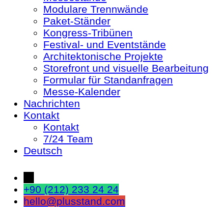
Modulare Trennwände
Paket-Ständer
Kongress-Tribünen
Festival- und Eventstände
Architektonische Projekte
Storefront und visuelle Bearbeitung
Formular für Standanfragen
Messe-Kalender
Nachrichten
Kontakt
Kontakt
7/24 Team
Deutsch
←
+90 (212) 233 24 24
hello@plusstand.com