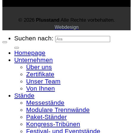
© 2026
Plusstand
Alle Rechte vorbehalten.
Webdesign
Suchen nach:
Homepage
Unternehmen
Über uns
Zertifikate
Unser Team
Von Ihnen
Stände
Messestände
Modulare Trennwände
Paket-Ständer
Kongress-Tribünen
Festival- und Eventstände