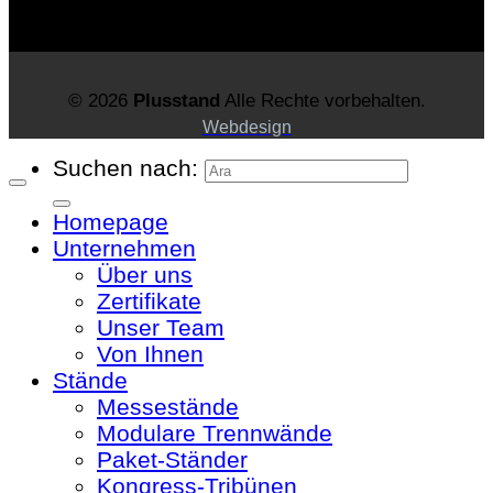
© 2026
Plusstand
Alle Rechte vorbehalten.
Webdesign
Suchen nach:
Homepage
Unternehmen
Über uns
Zertifikate
Unser Team
Von Ihnen
Stände
Messestände
Modulare Trennwände
Paket-Ständer
Kongress-Tribünen